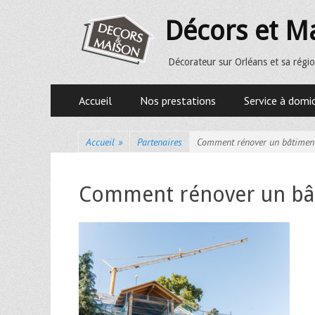
Décors et M
Décorateur sur Orléans et sa régio
Premier menu
Accueil
Nos prestations
Service à domic
Accueil
»
Partenaires
Comment rénover un bâtiment 
Comment rénover un bâtim