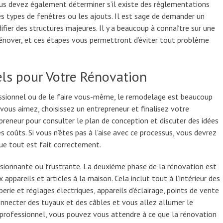
ous devez également déterminer s’il existe des réglementations
les types de fenêtres ou les ajouts. Il est sage de demander un
fier des structures majeures. Il y a beaucoup à connaître sur une
énover, et ces étapes vous permettront d’éviter tout problème
els pour Votre Rénovation
ssionnel ou de le faire vous-même, le remodelage est beaucoup
vous aimez, choisissez un entrepreneur et finalisez votre
preneur pour consulter le plan de conception et discuter des idées
s coûts. Si vous n’êtes pas à l’aise avec ce processus, vous devrez
ue tout est fait correctement.
sionnante ou frustrante. La deuxième phase de la rénovation est
appareils et articles à la maison. Cela inclut tout à l’intérieur des
rie et réglages électriques, appareils d’éclairage, points de vente
connecter des tuyaux et des câbles et vous allez allumer le
professionnel, vous pouvez vous attendre à ce que la rénovation