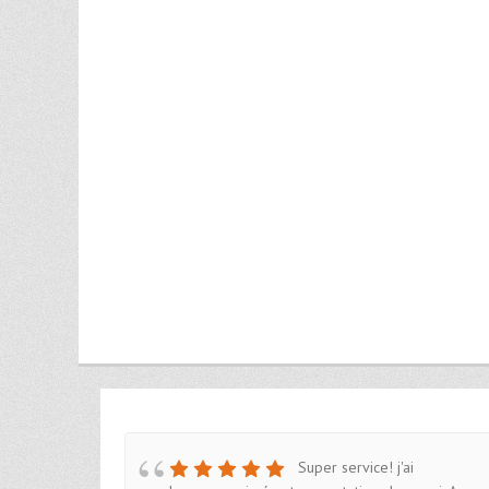
et très
Super service! j'ai