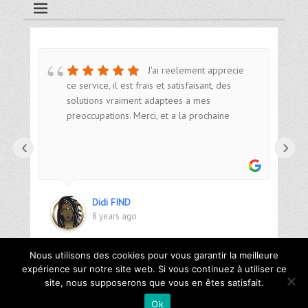
J'ai reelement apprecie
 Au
ce service, il est frais et satisfaisant, des
is.
solutions vraiment adaptees a mes
preoccupations. Merci, et a la prochaine
‹
›
Didi FIND
8 years ago
Nous utilisons des cookies pour vous garantir la meilleure
expérience sur notre site web. Si vous continuez à utiliser ce
site, nous supposerons que vous en êtes satisfait.
Copyright © 2026
Décors et Maison
. Tous droits réservés |
Mentions
Ok