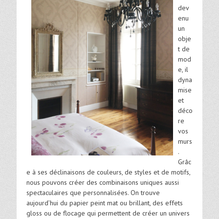
dev
enu
un
obje
t de
mod
e, il
dyna
mise
et
déco
re
vos
murs
.
Grâc
e à ses déclinaisons de couleurs, de styles et de motifs,
nous pouvons créer des combinaisons uniques aussi
spectaculaires que personnalisées. On trouve
aujourd’hui du papier peint mat ou brillant, des effets
gloss ou de flocage qui permettent de créer un univers