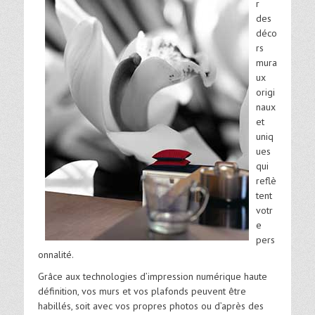
r
des
déco
rs
mura
ux
origi
naux
et
uniq
ues
qui
reflè
tent
votr
e
pers
onnalité.
Grâce aux technologies d’impression numérique haute
définition, vos murs et vos plafonds peuvent être
habillés, soit avec vos propres photos ou d’après des