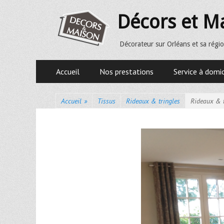
Décors et M
Décorateur sur Orléans et sa régio
Premier menu
Accueil
Nos prestations
Service à domic
Accueil
»
Tissus
Rideaux & tringles
Rideaux & t