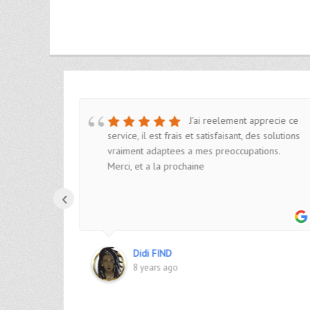
J'ai reelement apprecie ce
moi. Au
service, il est frais et satisfaisant, des solutions
 fois.
vraiment adaptees a mes preoccupations.
Merci, et a la prochaine
‹
Didi FIND
8 years ago