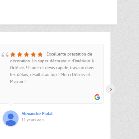
Excellente prestation de
décoration. Un super décorateur d'intérieur à
pour
Orléans ! Etude et devis rapide, travaux dans
d’un
les délais, résultat au top ! Merci Décors et
qual
Maison !
serv
›
vive
Alexandre Piolat
11 years ago