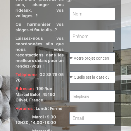
sols, changer vos
rideaux, vos
voilages…?
Ou harmoniser vos
sièges et fauteuils…?
Laissez-nous vos
coordonnées afin que
nous vous
recontactions
dans les
meilleurs délais pour un
rendez-vous !
Téléphone :
02 38 76 05
70
Adresse :
199 Rue
Marcel Belot, 45160
Olivet, France
Horaires :
Lundi : Fermé
Mardi : 9:30-
12H30, 14:00-18:00
Mercredi :