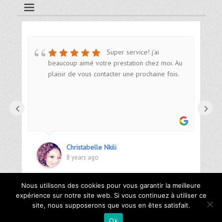
Super service! j'ai
beaucoup aimé votre prestation chez moi. Au
plaisir de vous contacter une prochaine fois.
‹
›
Christabelle Nkili
8 years ago
Nous utilisons des cookies pour vous garantir la meilleure
expérience sur notre site web. Si vous continuez à utiliser ce
site, nous supposerons que vous en êtes satisfait.
Copyright © 2026
Décors et Maison
. Tous droits réservés |
Mentions
Ok