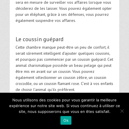
sera en mesure de surveiller vos affaires lorsque vous
déciderez de les laisser. Vous pouvez également opter
pour un éléphant, grâce à ses défenses, vous pourrez
également suspendre vos affaires.
Le coussin guépard
Cette chambre manque peut-être un peu de confort, il
serait sûrement intelligent d’ajouter quelques coussins,
et pourquoi pas commencer par un coussin guépard. Cet
animal charismatique possède un beau pelage qui peut
être mis en avant sur un coussin. Vous pouvez
également sélectionner un coussin zèbre, un coussin
crocodile, ou un coussin flamant rose. C’est à vos enfants
de choisir l’animal qu’ils préfèrent.
Nous espérons avoir pu vous aider à choisir les
Nous utilisons des cookies pour vous garantir la meilleure
différents éléments pour créer la décoration savane de
expérience sur notre site web. Si vous continuez à utiliser ce
la chambre de vos enfants. En-tout-cas, ce fut un réel
site, nous supposerons que vous en êtes satisfait.
plaisir d’écrire cet article. Si vous avez d’autres idées
Ok
pour la décoration, je vous invite à nous les présenter
en commentaire.