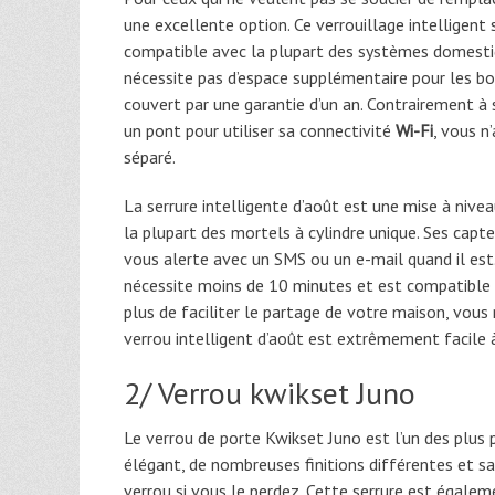
une excellente option. Ce verrouillage intelligent
compatible avec la plupart des systèmes domestique
nécessite pas d’espace supplémentaire pour les bo
couvert par une garantie d’un an. Contrairement à 
un pont pour utiliser sa connectivité
Wi-Fi
, vous n
séparé.
La serrure intelligente d’août est une mise à niv
la plupart des mortels à cylindre unique. Ses capt
vous alerte avec un SMS ou un e-mail quand il est. 
nécessite moins de 10 minutes et est compatible 
plus de faciliter le partage de votre maison, vous 
verrou intelligent d’août est extrêmement facile à i
2/ Verrou kwikset Juno
Le verrou de porte Kwikset Juno est l’un des plus 
élégant, de nombreuses finitions différentes et s
verrou si vous le perdez. Cette serrure est égaleme