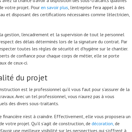
 avez la chance d’avoir à disposition des sous-traitants qualifiés
 de votre projet. Pour
en savoir plus
, l’entreprise fera appel à des
u et disposant des certifications nécessaires comme l’électricien,
r la gestion, l’encadrement et la supervision de tout le personnel
le respect des délais déterminés lors de la signature du contrat. Par
especter toutes les règles de sécurité et d’hygiène sur le chantier.
erts de confiance pour chaque corps de métier, elle se porte
aux de ceux-ci.
alité du projet
nstruction est le professionnel qu’il vous faut pour s’assurer de la
travaux. Avec un tel professionnel, vous n’aurez pas à vous
ls des divers sous-traitants.
e financière n’est à craindre. Effectivement, elle vous proposera un
de votre projet. Qu’il s’agit de construction, de
décoration,
de
avoir une meilleure visibilité sur les perspectives qui s’offrent à