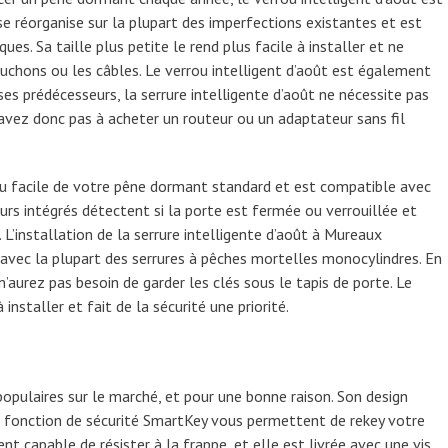
 se réorganise sur la plupart des imperfections existantes et est
s. Sa taille plus petite le rend plus facile à installer et ne
uchons ou les câbles. Le verrou intelligent d’août est également
ses prédécesseurs, la serrure intelligente d’août ne nécessite pas
’avez donc pas à acheter un routeur ou un adaptateur sans fil
eau facile de votre pêne dormant standard et est compatible avec
eurs intégrés détectent si la porte est fermée ou verrouillée et
L’installation de la serrure intelligente d’août à Mureaux
avec la plupart des serrures à pêches mortelles monocylindres. En
n’aurez pas besoin de garder les clés sous le tapis de porte. Le
nstaller et fait de la sécurité une priorité.
populaires sur le marché, et pour une bonne raison. Son design
a fonction de sécurité SmartKey vous permettent de rekey votre
nt capable de résister à la frappe, et elle est livrée avec une vis