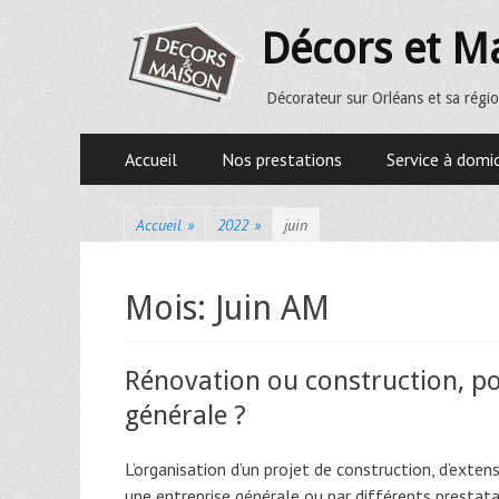
Décors et M
Décorateur sur Orléans et sa régio
Premier menu
Accueil
Nos prestations
Service à domic
Accueil
»
2022
»
juin
Mois:
Juin AM
Rénovation ou construction, po
générale ?
L’organisation d’un projet de construction, d’exten
une entreprise générale ou par différents prestatai