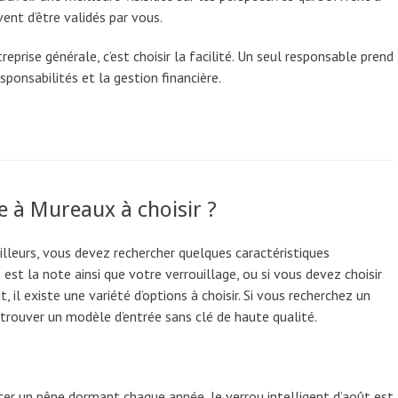
ent d’être validés par vous.
eprise générale, c’est choisir la facilité. Un seul responsable prend
sponsabilités et la gestion financière.
e à Mureaux à choisir ?
illeurs, vous devez rechercher quelques caractéristiques
st la note ainsi que votre verrouillage, ou si vous devez choisir
 il existe une variété d’options à choisir. Si vous recherchez un
 trouver un modèle d’entrée sans clé de haute qualité.
cer un pêne dormant chaque année, le verrou intelligent d’août est