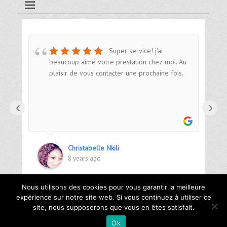
Super service! j'ai
beaucoup aimé votre prestation chez moi. Au
plaisir de vous contacter une prochaine fois.
‹
›
Christabelle Nkili
8 years ago
Nous utilisons des cookies pour vous garantir la meilleure
expérience sur notre site web. Si vous continuez à utiliser ce
site, nous supposerons que vous en êtes satisfait.
Copyright © 2026
Décors et Maison
. Tous droits réservés |
Mentions
Ok