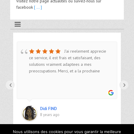
Visitez notre page actualités ou suivez-nous sur
facebook
[ ... ]
J'ai reelement apprecie
 Au
ce service, il est frais et satisfaisant, des
is.
solutions vraiment adaptees a mes
preoccupations. Merci, et a la prochaine
‹
›
Didi FIND
8 years ago
Nous utilisons des cookies pour vous garantir la meilleure