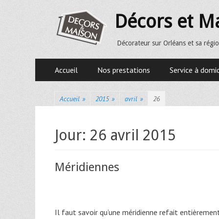
Décors et M
Décorateur sur Orléans et sa régio
Premier menu
Accueil
Nos prestations
Service à domic
Accueil
»
2015
»
avril
»
26
Jour:
26 avril 2015
Méridiennes
Il faut savoir qu’une méridienne refait entièremen